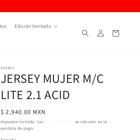
tos
Edición limitada
Iniciar
Carrito
sesión
SUAREZ
JERSEY MUJER M/C
LITE 2.1 ACID
Precio
$ 2,940.00 MXN
habitual
Impuesto incluido. Los
gastos de envío
se calculan en la
pantalla de pago.
Tamaño