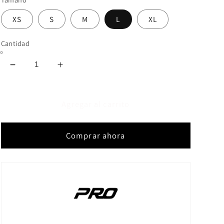
XS
S
M
L
XL
Cantidad
Reducir
Aumentar
cantidad
cantidad
para
para
JERSEY
JERSEY
Agregar al carrito
MUJER
MUJER
M/C
M/C
Comprar ahora
LITE
LITE
2.1
2.1
ACID
ACID